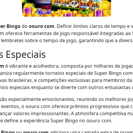
er Bingo
do
oouro com
. Definir limites claros de tempo e
om oferece ferramentas de jogo responsável integradas ao
 lembretes sobre o tempo de jogo, garantindo que a diver
 Especiais
om
é vibrante e acolhedora, composta por milhares de joga
rganiza regularmente torneios especiais de Super Bingo com
vas brasileiras, e competições exclusivas para membros d
ios especiais enquanto se diverte com outros entusiastas 
são especialmente emocionantes, reunindo os melhores jo
s eventos, o oouro com oferece prêmios progressivos que
ançar valores impressionantes. A atmosfera competitiva ma
ue define a experiência Super Bingo no oouro com.
 Bingo
no
oouro com
adiciona uma camada extra de progr