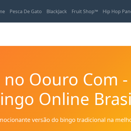
me
Pesca De Gato
BlackJack
Fruit Shop™
Hip Hop Pan
 no Oouro Com -
ingo Online Brasi
ocionante versão do bingo tradicional na melho