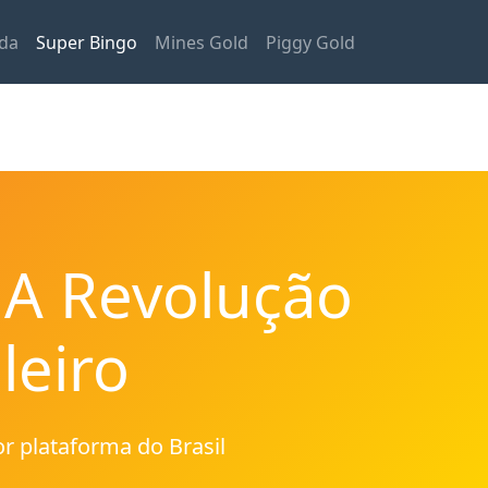
da
Super Bingo
Mines Gold
Piggy Gold
 A Revolução
leiro
r plataforma do Brasil