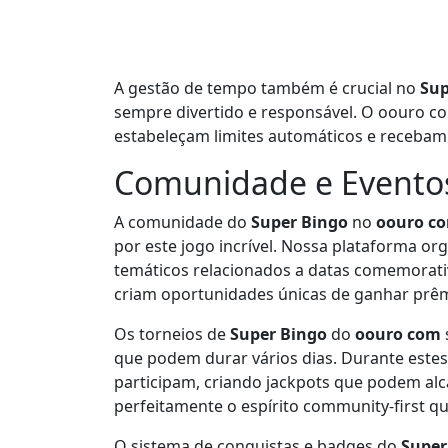
A gestão de tempo também é crucial no
Sup
sempre divertido e responsável. O oouro c
estabeleçam limites automáticos e recebam
Comunidade e Eventos
A comunidade do
Super Bingo
no
oouro c
por este jogo incrível. Nossa plataforma o
temáticos relacionados a datas comemorati
criam oportunidades únicas de ganhar prêm
Os torneios de
Super Bingo
do
oouro com
que podem durar vários dias. Durante este
participam, criando jackpots que podem alc
perfeitamente o espírito community-first q
O sistema de conquistas e badges do
Super