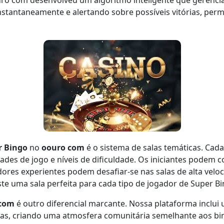
uro com desenvolveu um algoritmo inteligente que gerenci
stantaneamente e alertando sobre possíveis vitórias, perm
r Bingo
no
oouro com
é o sistema de salas temáticas. Cada
ades de jogo e níveis de dificuldade. Os iniciantes podem 
dores experientes podem desafiar-se nas salas de alta vel
e uma sala perfeita para cada tipo de jogador de Super Bi
 com
é outro diferencial marcante. Nossa plataforma inclui
as, criando uma atmosfera comunitária semelhante aos bing